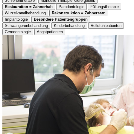
Schienentherapie
Manuelle Therapie Kiefergelenk
Restauration = Zahnerhalt
Parodontologie
Füllungstherapie
Wurzelkanalbehandlung
Rekonstruktion = Zahnersatz
Implantologie
Besondere Patientengruppen
Schwangerenbehandlung
Kinderbehandlung
Rollstuhlpatienten
Gerodontologie
Angstpatienten