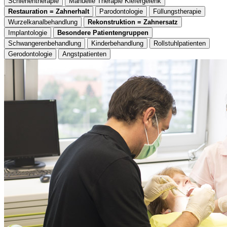
Schienentherapie
Manuelle Therapie Kiefergelenk
Restauration = Zahnerhalt
Parodontologie
Füllungstherapie
Wurzelkanalbehandlung
Rekonstruktion = Zahnersatz
Implantologie
Besondere Patientengruppen
Schwangerenbehandlung
Kinderbehandlung
Rollstuhlpatienten
Gerodontologie
Angstpatienten