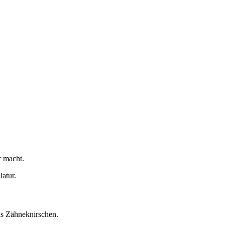
r macht.
atur.
as Zähneknirschen.