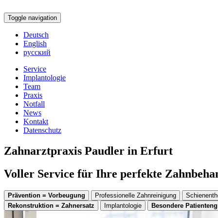
Toggle navigation
Deutsch
English
русский
Service
Implantologie
Team
Praxis
Notfall
News
Kontakt
Datenschutz
Zahnarztpraxis Paudler in Erfurt
Voller Service für Ihre perfekte Zahnbeh
Prävention = Vorbeugung
Professionelle Zahnreinigung
Schienenth
Rekonstruktion = Zahnersatz
Implantologie
Besondere Patienten