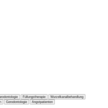
arodontologie
Füllungstherapie
Wurzelkanalbehandlung
n
Gerodontologie
Angstpatienten