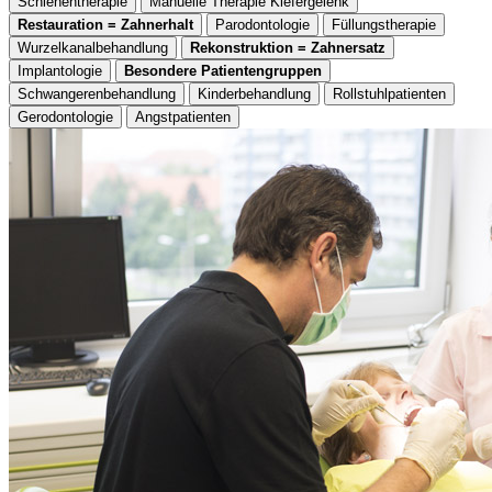
Schienentherapie
Manuelle Therapie Kiefergelenk
Restauration = Zahnerhalt
Parodontologie
Füllungstherapie
Wurzelkanalbehandlung
Rekonstruktion = Zahnersatz
Implantologie
Besondere Patientengruppen
Schwangerenbehandlung
Kinderbehandlung
Rollstuhlpatienten
Gerodontologie
Angstpatienten