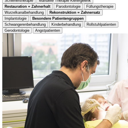
Schienentherapie
Manuelle Therapie Kiefergelenk
Restauration = Zahnerhalt
Parodontologie
Füllungstherapie
Wurzelkanalbehandlung
Rekonstruktion = Zahnersatz
Implantologie
Besondere Patientengruppen
Schwangerenbehandlung
Kinderbehandlung
Rollstuhlpatienten
Gerodontologie
Angstpatienten