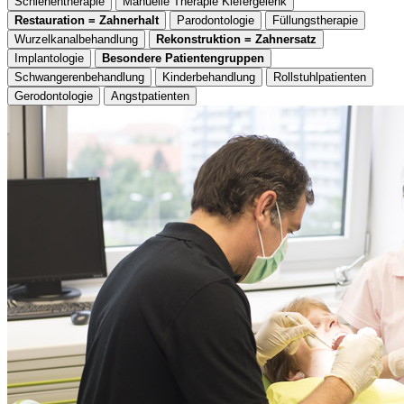
Schienentherapie
Manuelle Therapie Kiefergelenk
Restauration = Zahnerhalt
Parodontologie
Füllungstherapie
Wurzelkanalbehandlung
Rekonstruktion = Zahnersatz
Implantologie
Besondere Patientengruppen
Schwangerenbehandlung
Kinderbehandlung
Rollstuhlpatienten
Gerodontologie
Angstpatienten