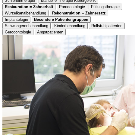
Schienentherapie
Manuelle Therapie Kiefergelenk
Restauration = Zahnerhalt
Parodontologie
Füllungstherapie
Wurzelkanalbehandlung
Rekonstruktion = Zahnersatz
Implantologie
Besondere Patientengruppen
Schwangerenbehandlung
Kinderbehandlung
Rollstuhlpatienten
Gerodontologie
Angstpatienten