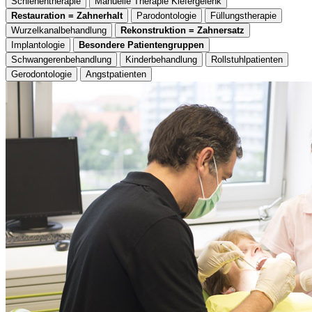
Schienentherapie
Manuelle Therapie Kiefergelenk
Restauration = Zahnerhalt
Parodontologie
Füllungstherapie
Wurzelkanalbehandlung
Rekonstruktion = Zahnersatz
Implantologie
Besondere Patientengruppen
Schwangerenbehandlung
Kinderbehandlung
Rollstuhlpatienten
Gerodontologie
Angstpatienten