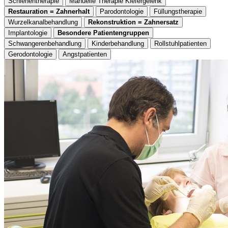
Schienentherapie
Manuelle Therapie Kiefergelenk
Restauration = Zahnerhalt
Parodontologie
Füllungstherapie
Wurzelkanalbehandlung
Rekonstruktion = Zahnersatz
Implantologie
Besondere Patientengruppen
Schwangerenbehandlung
Kinderbehandlung
Rollstuhlpatienten
Gerodontologie
Angstpatienten