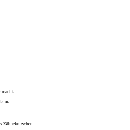
r macht.
atur.
as Zähneknirschen.