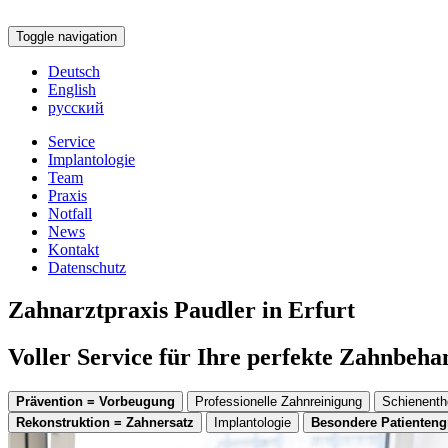
Toggle navigation
Deutsch
English
русский
Service
Implantologie
Team
Praxis
Notfall
News
Kontakt
Datenschutz
Zahnarztpraxis Paudler in Erfurt
Voller Service für Ihre perfekte Zahnbeh
Prävention = Vorbeugung
Professionelle Zahnreinigung
Schienenth
Rekonstruktion = Zahnersatz
Implantologie
Besondere Patienten