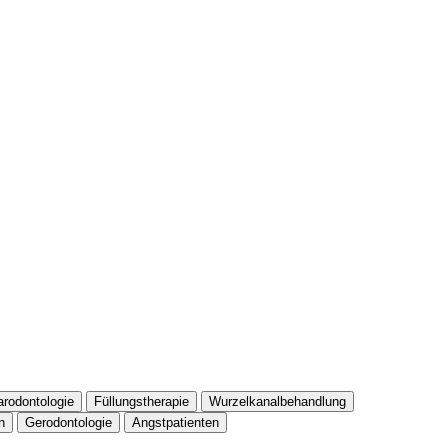
arodontologie
Füllungstherapie
Wurzelkanalbehandlung
n
Gerodontologie
Angstpatienten