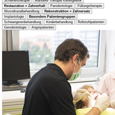
Schienentherapie
Manuelle Therapie Kiefergelenk
Restauration = Zahnerhalt
Parodontologie
Füllungstherapie
Wurzelkanalbehandlung
Rekonstruktion = Zahnersatz
Implantologie
Besondere Patientengruppen
Schwangerenbehandlung
Kinderbehandlung
Rollstuhlpatienten
Gerodontologie
Angstpatienten