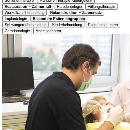
Schienentherapie
Manuelle Therapie Kiefergelenk
Restauration = Zahnerhalt
Parodontologie
Füllungstherapie
Wurzelkanalbehandlung
Rekonstruktion = Zahnersatz
Implantologie
Besondere Patientengruppen
Schwangerenbehandlung
Kinderbehandlung
Rollstuhlpatienten
Gerodontologie
Angstpatienten