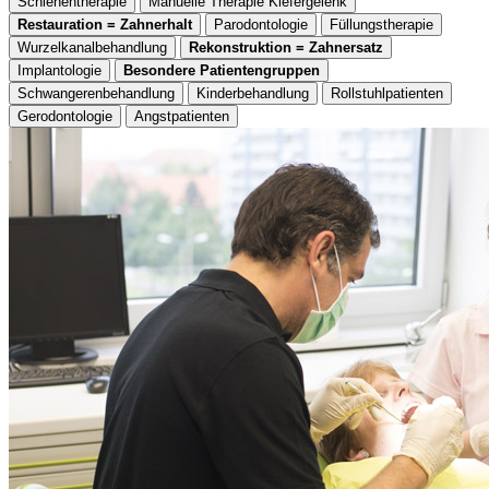
Schienentherapie
Manuelle Therapie Kiefergelenk
Restauration = Zahnerhalt
Parodontologie
Füllungstherapie
Wurzelkanalbehandlung
Rekonstruktion = Zahnersatz
Implantologie
Besondere Patientengruppen
Schwangerenbehandlung
Kinderbehandlung
Rollstuhlpatienten
Gerodontologie
Angstpatienten