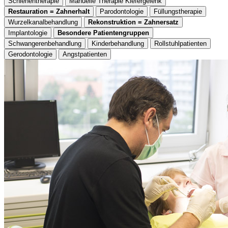
Schienentherapie
Manuelle Therapie Kiefergelenk
Restauration = Zahnerhalt
Parodontologie
Füllungstherapie
Wurzelkanalbehandlung
Rekonstruktion = Zahnersatz
Implantologie
Besondere Patientengruppen
Schwangerenbehandlung
Kinderbehandlung
Rollstuhlpatienten
Gerodontologie
Angstpatienten