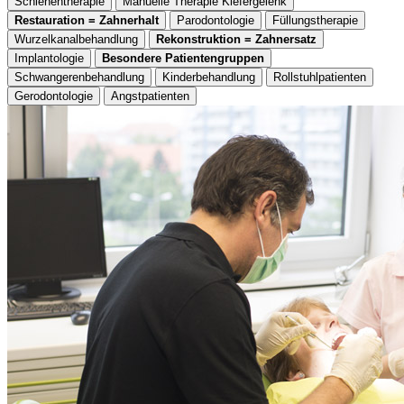
Schienentherapie
Manuelle Therapie Kiefergelenk
Restauration = Zahnerhalt
Parodontologie
Füllungstherapie
Wurzelkanalbehandlung
Rekonstruktion = Zahnersatz
Implantologie
Besondere Patientengruppen
Schwangerenbehandlung
Kinderbehandlung
Rollstuhlpatienten
Gerodontologie
Angstpatienten