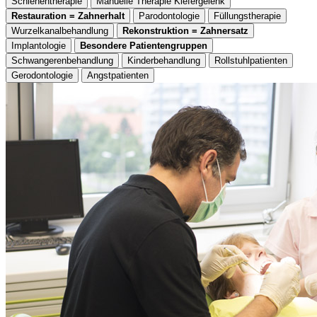
Schienentherapie
Manuelle Therapie Kiefergelenk
Restauration = Zahnerhalt
Parodontologie
Füllungstherapie
Wurzelkanalbehandlung
Rekonstruktion = Zahnersatz
Implantologie
Besondere Patientengruppen
Schwangerenbehandlung
Kinderbehandlung
Rollstuhlpatienten
Gerodontologie
Angstpatienten