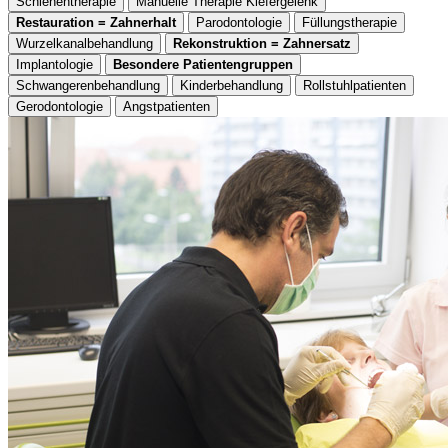
Schienentherapie
Manuelle Therapie Kiefergelenk
Restauration = Zahnerhalt
Parodontologie
Füllungstherapie
Wurzelkanalbehandlung
Rekonstruktion = Zahnersatz
Implantologie
Besondere Patientengruppen
Schwangerenbehandlung
Kinderbehandlung
Rollstuhlpatienten
Gerodontologie
Angstpatienten