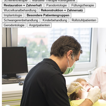
Schienentherapie
Manuelle Therapie Kiefergelenk
Restauration = Zahnerhalt
Parodontologie
Füllungstherapie
Wurzelkanalbehandlung
Rekonstruktion = Zahnersatz
Implantologie
Besondere Patientengruppen
Schwangerenbehandlung
Kinderbehandlung
Rollstuhlpatienten
Gerodontologie
Angstpatienten