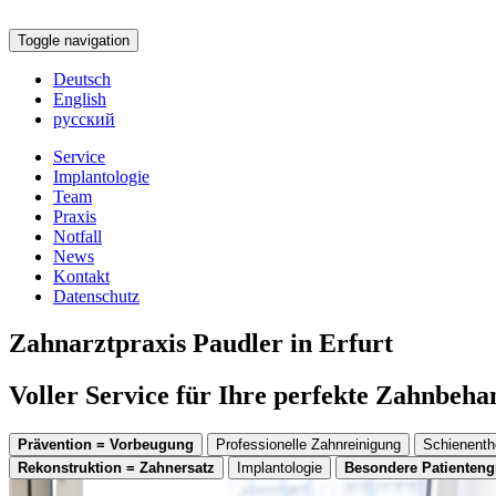
Toggle navigation
Deutsch
English
русский
Service
Implantologie
Team
Praxis
Notfall
News
Kontakt
Datenschutz
Zahnarztpraxis Paudler in Erfurt
Voller Service für Ihre perfekte Zahnbeh
Prävention = Vorbeugung
Professionelle Zahnreinigung
Schienenth
Rekonstruktion = Zahnersatz
Implantologie
Besondere Patienten