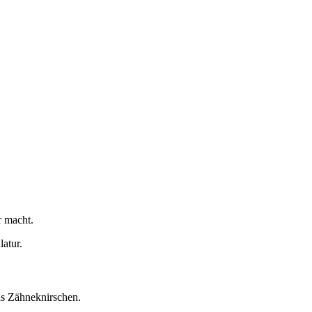
r macht.
atur.
as Zähneknirschen.