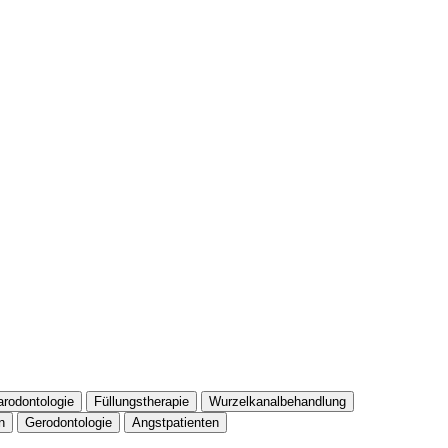
arodontologie
Füllungstherapie
Wurzelkanalbehandlung
n
Gerodontologie
Angstpatienten