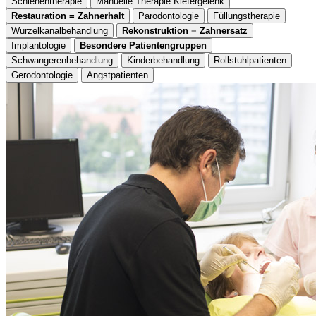
Schienentherapie
Manuelle Therapie Kiefergelenk
Restauration = Zahnerhalt
Parodontologie
Füllungstherapie
Wurzelkanalbehandlung
Rekonstruktion = Zahnersatz
Implantologie
Besondere Patientengruppen
Schwangerenbehandlung
Kinderbehandlung
Rollstuhlpatienten
Gerodontologie
Angstpatienten