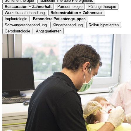
Schienentherapie
Manuelle Therapie Kiefergelenk
Restauration = Zahnerhalt
Parodontologie
Füllungstherapie
Wurzelkanalbehandlung
Rekonstruktion = Zahnersatz
Implantologie
Besondere Patientengruppen
Schwangerenbehandlung
Kinderbehandlung
Rollstuhlpatienten
Gerodontologie
Angstpatienten