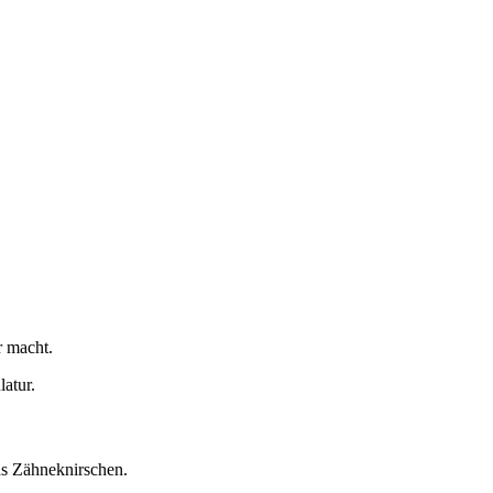
r macht.
atur.
as Zähneknirschen.