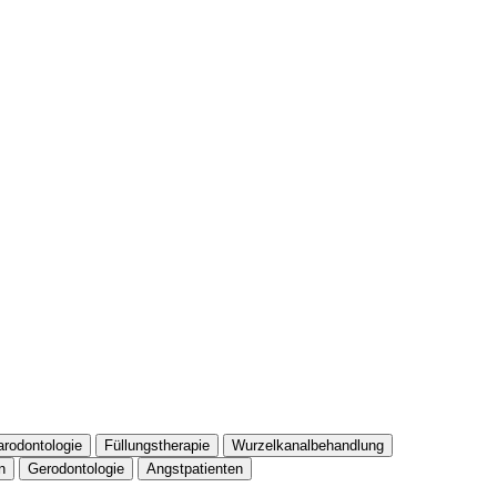
arodontologie
Füllungstherapie
Wurzelkanalbehandlung
n
Gerodontologie
Angstpatienten