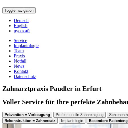
Toggle navigation
Deutsch
English
русский
Service
Implantologie
Team
Praxis
Notfall
News
Kontakt
Datenschutz
Zahnarztpraxis Paudler in Erfurt
Voller Service für Ihre perfekte Zahnbeh
Prävention = Vorbeugung
Professionelle Zahnreinigung
Schienenth
Rekonstruktion = Zahnersatz
Implantologie
Besondere Patienten