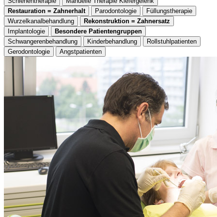
Schienentherapie
Manuelle Therapie Kiefergelenk
Restauration = Zahnerhalt
Parodontologie
Füllungstherapie
Wurzelkanalbehandlung
Rekonstruktion = Zahnersatz
Implantologie
Besondere Patientengruppen
Schwangerenbehandlung
Kinderbehandlung
Rollstuhlpatienten
Gerodontologie
Angstpatienten