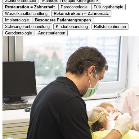
Schienentherapie
Manuelle Therapie Kiefergelenk
Restauration = Zahnerhalt
Parodontologie
Füllungstherapie
Wurzelkanalbehandlung
Rekonstruktion = Zahnersatz
Implantologie
Besondere Patientengruppen
Schwangerenbehandlung
Kinderbehandlung
Rollstuhlpatienten
Gerodontologie
Angstpatienten