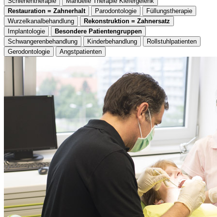
Schienentherapie
Manuelle Therapie Kiefergelenk
Restauration = Zahnerhalt
Parodontologie
Füllungstherapie
Wurzelkanalbehandlung
Rekonstruktion = Zahnersatz
Implantologie
Besondere Patientengruppen
Schwangerenbehandlung
Kinderbehandlung
Rollstuhlpatienten
Gerodontologie
Angstpatienten