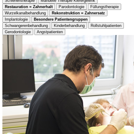
Schienentherapie
Manuelle Therapie Kiefergelenk
Restauration = Zahnerhalt
Parodontologie
Füllungstherapie
Wurzelkanalbehandlung
Rekonstruktion = Zahnersatz
Implantologie
Besondere Patientengruppen
Schwangerenbehandlung
Kinderbehandlung
Rollstuhlpatienten
Gerodontologie
Angstpatienten