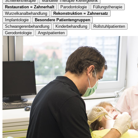
Schienentherapie
Manuelle Therapie Kiefergelenk
Restauration = Zahnerhalt
Parodontologie
Füllungstherapie
Wurzelkanalbehandlung
Rekonstruktion = Zahnersatz
Implantologie
Besondere Patientengruppen
Schwangerenbehandlung
Kinderbehandlung
Rollstuhlpatienten
Gerodontologie
Angstpatienten