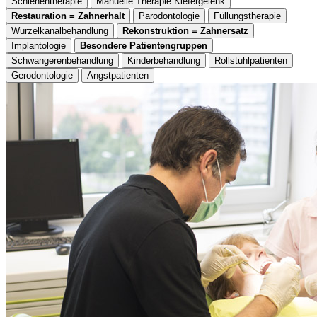
Schienentherapie
Manuelle Therapie Kiefergelenk
Restauration = Zahnerhalt
Parodontologie
Füllungstherapie
Wurzelkanalbehandlung
Rekonstruktion = Zahnersatz
Implantologie
Besondere Patientengruppen
Schwangerenbehandlung
Kinderbehandlung
Rollstuhlpatienten
Gerodontologie
Angstpatienten