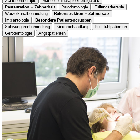
Schienentherapie
Manuelle Therapie Kiefergelenk
Restauration = Zahnerhalt
Parodontologie
Füllungstherapie
Wurzelkanalbehandlung
Rekonstruktion = Zahnersatz
Implantologie
Besondere Patientengruppen
Schwangerenbehandlung
Kinderbehandlung
Rollstuhlpatienten
Gerodontologie
Angstpatienten