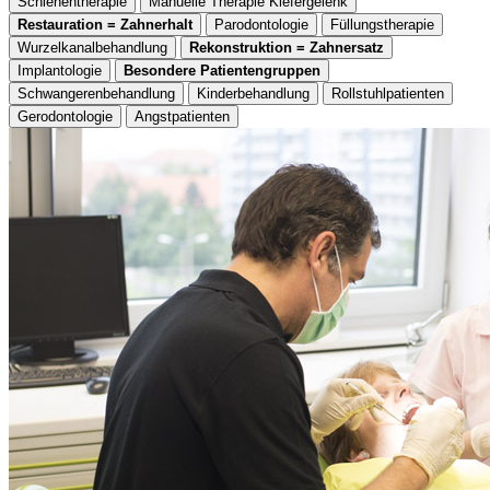
Schienentherapie
Manuelle Therapie Kiefergelenk
Restauration = Zahnerhalt
Parodontologie
Füllungstherapie
Wurzelkanalbehandlung
Rekonstruktion = Zahnersatz
Implantologie
Besondere Patientengruppen
Schwangerenbehandlung
Kinderbehandlung
Rollstuhlpatienten
Gerodontologie
Angstpatienten