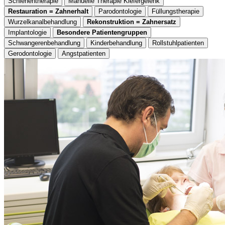
Schienentherapie
Manuelle Therapie Kiefergelenk
Restauration = Zahnerhalt
Parodontologie
Füllungstherapie
Wurzelkanalbehandlung
Rekonstruktion = Zahnersatz
Implantologie
Besondere Patientengruppen
Schwangerenbehandlung
Kinderbehandlung
Rollstuhlpatienten
Gerodontologie
Angstpatienten