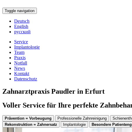
Toggle navigation
Deutsch
English
русский
Service
Implantologie
Team
Praxis
Notfall
News
Kontakt
Datenschutz
Zahnarztpraxis Paudler in Erfurt
Voller Service für Ihre perfekte Zahnbeh
Prävention = Vorbeugung
Professionelle Zahnreinigung
Schienenth
Rekonstruktion = Zahnersatz
Implantologie
Besondere Patienten