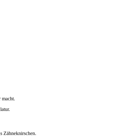
r macht.
atur.
as Zähneknirschen.