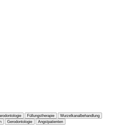
arodontologie
Füllungstherapie
Wurzelkanalbehandlung
n
Gerodontologie
Angstpatienten