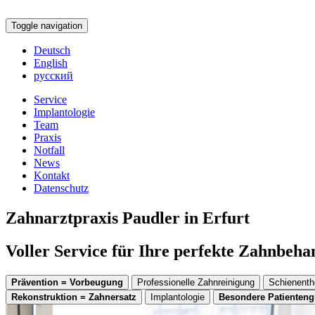
Toggle navigation
Deutsch
English
русский
Service
Implantologie
Team
Praxis
Notfall
News
Kontakt
Datenschutz
Zahnarztpraxis Paudler in Erfurt
Voller Service für Ihre perfekte Zahnbeh
Prävention = Vorbeugung
Professionelle Zahnreinigung
Schienenth
Rekonstruktion = Zahnersatz
Implantologie
Besondere Patienten