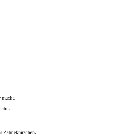
r macht.
atur.
as Zähneknirschen.