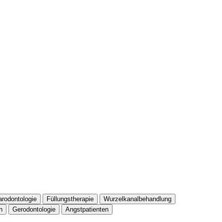
arodontologie
Füllungstherapie
Wurzelkanalbehandlung
n
Gerodontologie
Angstpatienten