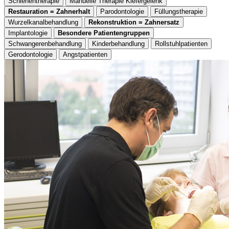
Schienentherapie
Manuelle Therapie Kiefergelenk
Restauration = Zahnerhalt
Parodontologie
Füllungstherapie
Wurzelkanalbehandlung
Rekonstruktion = Zahnersatz
Implantologie
Besondere Patientengruppen
Schwangerenbehandlung
Kinderbehandlung
Rollstuhlpatienten
Gerodontologie
Angstpatienten