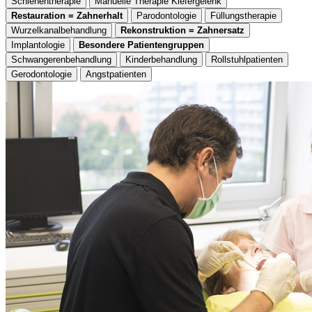
Schienentherapie
Manuelle Therapie Kiefergelenk
Restauration = Zahnerhalt
Parodontologie
Füllungstherapie
Wurzelkanalbehandlung
Rekonstruktion = Zahnersatz
Implantologie
Besondere Patientengruppen
Schwangerenbehandlung
Kinderbehandlung
Rollstuhlpatienten
Gerodontologie
Angstpatienten