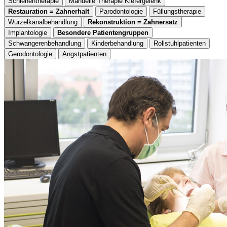
Schienentherapie
Manuelle Therapie Kiefergelenk
Restauration = Zahnerhalt
Parodontologie
Füllungstherapie
Wurzelkanalbehandlung
Rekonstruktion = Zahnersatz
Implantologie
Besondere Patientengruppen
Schwangerenbehandlung
Kinderbehandlung
Rollstuhlpatienten
Gerodontologie
Angstpatienten