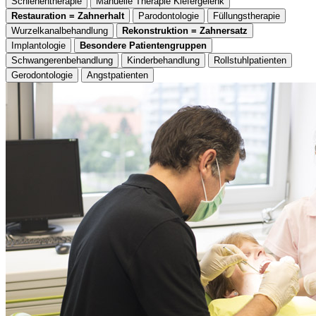
Schienentherapie
Manuelle Therapie Kiefergelenk
Restauration = Zahnerhalt
Parodontologie
Füllungstherapie
Wurzelkanalbehandlung
Rekonstruktion = Zahnersatz
Implantologie
Besondere Patientengruppen
Schwangerenbehandlung
Kinderbehandlung
Rollstuhlpatienten
Gerodontologie
Angstpatienten