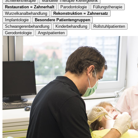
Schienentherapie
Manuelle Therapie Kiefergelenk
Restauration = Zahnerhalt
Parodontologie
Füllungstherapie
Wurzelkanalbehandlung
Rekonstruktion = Zahnersatz
Implantologie
Besondere Patientengruppen
Schwangerenbehandlung
Kinderbehandlung
Rollstuhlpatienten
Gerodontologie
Angstpatienten