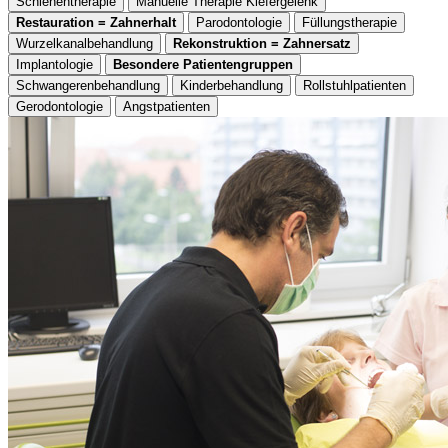
Schienentherapie
Manuelle Therapie Kiefergelenk
Restauration = Zahnerhalt
Parodontologie
Füllungstherapie
Wurzelkanalbehandlung
Rekonstruktion = Zahnersatz
Implantologie
Besondere Patientengruppen
Schwangerenbehandlung
Kinderbehandlung
Rollstuhlpatienten
Gerodontologie
Angstpatienten