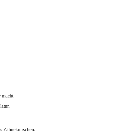
r macht.
atur.
as Zähneknirschen.