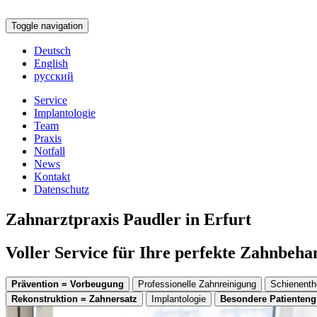
Toggle navigation
Deutsch
English
русский
Service
Implantologie
Team
Praxis
Notfall
News
Kontakt
Datenschutz
Zahnarztpraxis Paudler in Erfurt
Voller Service für Ihre perfekte Zahnbeh
Prävention = Vorbeugung
Professionelle Zahnreinigung
Schienenth
Rekonstruktion = Zahnersatz
Implantologie
Besondere Patienten