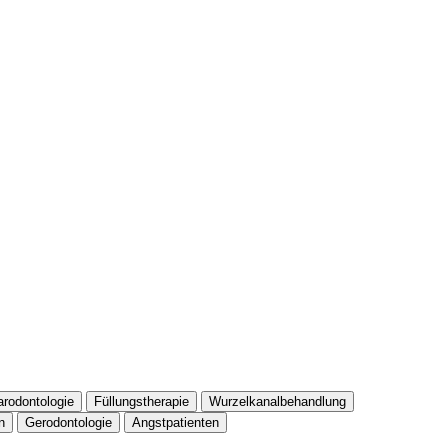
arodontologie
Füllungstherapie
Wurzelkanalbehandlung
n
Gerodontologie
Angstpatienten