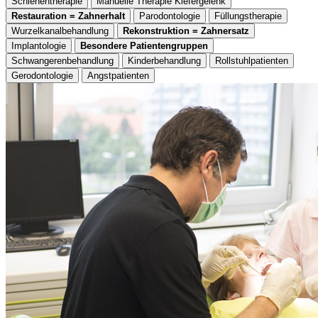
Schienentherapie
Manuelle Therapie Kiefergelenk
Restauration = Zahnerhalt
Parodontologie
Füllungstherapie
Wurzelkanalbehandlung
Rekonstruktion = Zahnersatz
Implantologie
Besondere Patientengruppen
Schwangerenbehandlung
Kinderbehandlung
Rollstuhlpatienten
Gerodontologie
Angstpatienten