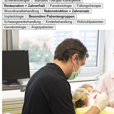
Schienentherapie
Manuelle Therapie Kiefergelenk
Restauration = Zahnerhalt
Parodontologie
Füllungstherapie
Wurzelkanalbehandlung
Rekonstruktion = Zahnersatz
Implantologie
Besondere Patientengruppen
Schwangerenbehandlung
Kinderbehandlung
Rollstuhlpatienten
Gerodontologie
Angstpatienten