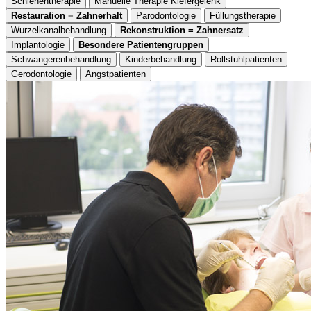
Schienentherapie
Manuelle Therapie Kiefergelenk
Restauration = Zahnerhalt
Parodontologie
Füllungstherapie
Wurzelkanalbehandlung
Rekonstruktion = Zahnersatz
Implantologie
Besondere Patientengruppen
Schwangerenbehandlung
Kinderbehandlung
Rollstuhlpatienten
Gerodontologie
Angstpatienten