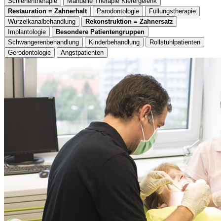
Schienentherapie
Manuelle Therapie Kiefergelenk
Restauration = Zahnerhalt
Parodontologie
Füllungstherapie
Wurzelkanalbehandlung
Rekonstruktion = Zahnersatz
Implantologie
Besondere Patientengruppen
Schwangerenbehandlung
Kinderbehandlung
Rollstuhlpatienten
Gerodontologie
Angstpatienten