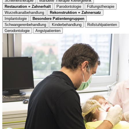
Schienentherapie
Manuelle Therapie Kiefergelenk
Restauration = Zahnerhalt
Parodontologie
Füllungstherapie
Wurzelkanalbehandlung
Rekonstruktion = Zahnersatz
Implantologie
Besondere Patientengruppen
Schwangerenbehandlung
Kinderbehandlung
Rollstuhlpatienten
Gerodontologie
Angstpatienten