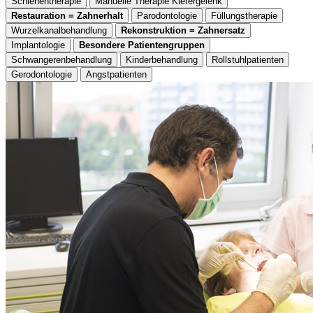
Schienentherapie
Manuelle Therapie Kiefergelenk
Restauration = Zahnerhalt
Parodontologie
Füllungstherapie
Wurzelkanalbehandlung
Rekonstruktion = Zahnersatz
Implantologie
Besondere Patientengruppen
Schwangerenbehandlung
Kinderbehandlung
Rollstuhlpatienten
Gerodontologie
Angstpatienten