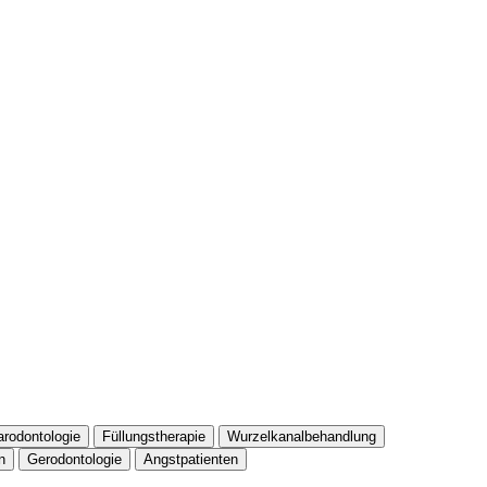
arodontologie
Füllungstherapie
Wurzelkanalbehandlung
n
Gerodontologie
Angstpatienten