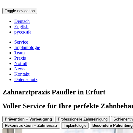
Toggle navigation
Deutsch
English
русский
Service
Implantologie
Team
Praxis
Notfall
News
Kontakt
Datenschutz
Zahnarztpraxis Paudler in Erfurt
Voller Service für Ihre perfekte Zahnbeh
Prävention = Vorbeugung
Professionelle Zahnreinigung
Schienenth
Rekonstruktion = Zahnersatz
Implantologie
Besondere Patienten