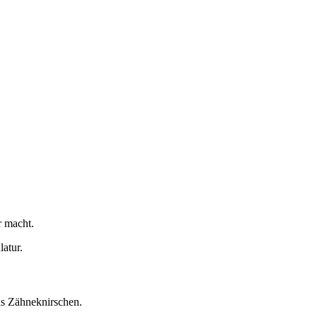
r macht.
atur.
as Zähneknirschen.