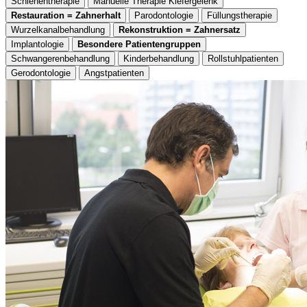
Schienentherapie
Manuelle Therapie Kiefergelenk
Restauration = Zahnerhalt
Parodontologie
Füllungstherapie
Wurzelkanalbehandlung
Rekonstruktion = Zahnersatz
Implantologie
Besondere Patientengruppen
Schwangerenbehandlung
Kinderbehandlung
Rollstuhlpatienten
Gerodontologie
Angstpatienten