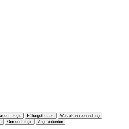
arodontologie
Füllungstherapie
Wurzelkanalbehandlung
n
Gerodontologie
Angstpatienten