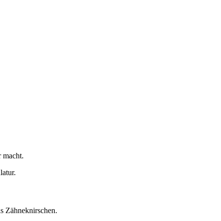
r macht.
atur.
as Zähneknirschen.