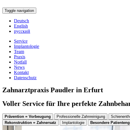
Toggle navigation
Deutsch
English
русский
Service
Implantologie
Team
Praxis
Notfall
News
Kontakt
Datenschutz
Zahnarztpraxis Paudler in Erfurt
Voller Service für Ihre perfekte Zahnbeh
Prävention = Vorbeugung
Professionelle Zahnreinigung
Schienenth
Rekonstruktion = Zahnersatz
Implantologie
Besondere Patienten