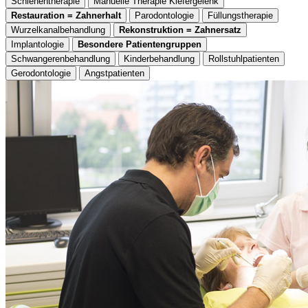
Schienentherapie
Manuelle Therapie Kiefergelenk
Restauration = Zahnerhalt
Parodontologie
Füllungstherapie
Wurzelkanalbehandlung
Rekonstruktion = Zahnersatz
Implantologie
Besondere Patientengruppen
Schwangerenbehandlung
Kinderbehandlung
Rollstuhlpatienten
Gerodontologie
Angstpatienten